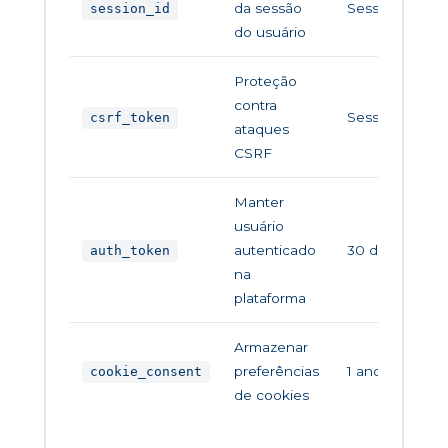
da sessão
Sessão
session_id
do usuário
Proteção
contra
Sessão
csrf_token
ataques
CSRF
Manter
usuário
autenticado
30 dias
auth_token
na
plataforma
Armazenar
preferências
1 ano
cookie_consent
de cookies