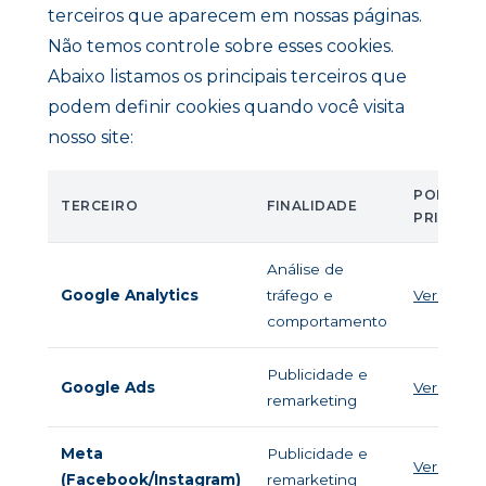
terceiros que aparecem em nossas páginas.
Não temos controle sobre esses cookies.
Abaixo listamos os principais terceiros que
podem definir cookies quando você visita
nosso site:
POLÍTICA
TERCEIRO
FINALIDADE
PRIVACI
Análise de
Google Analytics
tráfego e
Ver políti
comportamento
Publicidade e
Google Ads
Ver políti
remarketing
Meta
Publicidade e
Ver políti
(Facebook/Instagram)
remarketing