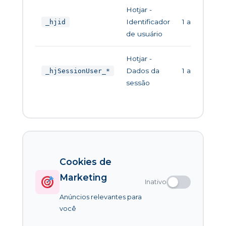
Hotjar -
Identificador
1 ano
_hjid
de usuário
Hotjar -
Dados da
1 ano
_hjSessionUser_*
sessão
Cookies de
Marketing
Inativo
Anúncios relevantes para
você