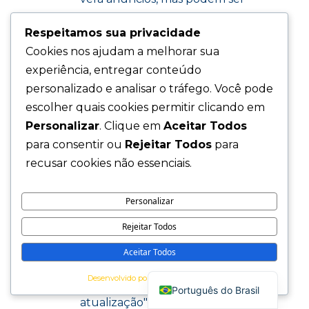
menos relevantes
Respeitamos sua privacidade
Cookies nos ajudam a melhorar sua
experiência, entregar conteúdo
8. Alterações nesta Política
personalizado e analisar o tráfego. Você pode
escolher quais cookies permitir clicando em
Podemos atualizar esta Política de Cookies
Personalizar
. Clique em
Aceitar Todos
periodicamente para refletir mudanças em
para consentir ou
Rejeitar Todos
para
nossas práticas ou por outros motivos
recusar cookies não essenciais.
operacionais, legais ou regulatórios.
Personalizar
Quando fizermos alterações significativas,
Rejeitar Todos
notificaremos você através de:
Aceitar Todos
Aviso destacado em nosso site
English
Desenvolvido por
Atualização da data de "Última
Português do Brasil
atualização" no topo desta página