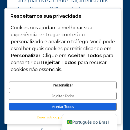
adequados e a comunicação eficaz dos
benefícios do PBL para todos os
Respeitamos sua privacidade
stakeholders, incluindo estudantes,
professores e a comunidade médica em
Cookies nos ajudam a melhorar sua
geral.
experiência, entregar conteúdo
personalizado e analisar o tráfego. Você pode
escolher quais cookies permitir clicando em
Agora que exploramos os primeiros
Personalizar
. Clique em
Aceitar Todos
para
passos para implementar o PBL, como
consentir ou
Rejeitar Todos
para recusar
você pode efetivamente desenvolver
cookies não essenciais.
problemas significativos que engajem os
estudantes e promovam uma
Personalizar
aprendizagem profunda?
Na próxima
Rejeitar Todos
seção do nosso Guia Prático para PBL,
mergulharemos na arte de criar
Aceitar Todos
English
problemas autênticos e desafiadores
Desenvolvido por
Português do Brasil
que sirvam como o coração do processo