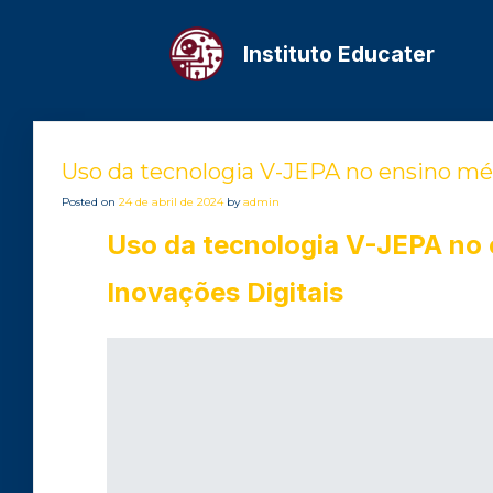
Instituto Educater
Uso da tecnologia V-JEPA no ensino mé
Posted on
24 de abril de 2024
by
admin
Uso da tecnologia V-JEPA no
Inovações Digitais