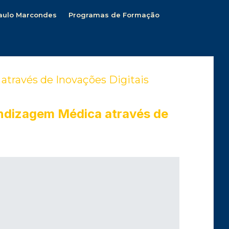
aulo Marcondes
Programas de Formação
través de Inovações Digitais
ndizagem Médica através de