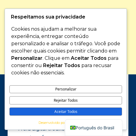
Respeitamos sua privacidade
Cookies nos ajudam a melhorar sua
experiência, entregar conteúdo
personalizado e analisar o tráfego. Você pode
escolher quais cookies permitir clicando em
Personalizar
. Clique em
Aceitar Todos
para
consentir ou
Rejeitar Todos
para recusar
cookies não essenciais.
Personalizar
3. Uso de Tecnologias
Rejeitar Todos
Digitais
Aceitar Todos
English
Desenvolvido por
Português do Brasil
A era digital trouxe consigo ferramentas