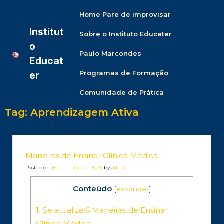
Home Pare de improvisar
Institut
Sobre o Instituto Educater
o
Paulo Marcondes
Educat
Programas de Formação
er
Comunidade de Prática
Tag:
Aprendizagem Ativa
Maneiras de Ensinar Clínica Médica
Posted on
16 de março de 2024
by
admin
Conteúdo
[
esconder
]
1.
Se atualize:6 Maneiras de Ensinar
Clínica Médica