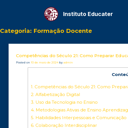
Instituto Educater
Categoria:
Formação Docente
Competências do Século 21: Como Preparar Educ
Posted on
10 de maio de 2024
by
admin
Conte
1.
Competências do Século 21: Como Prepara
2.
Alfabetização Digital
3.
Uso da Tecnologia no Ensino
4.
Metodologias Ativas de Ensino Aprendiz
5.
Habilidades Interpessoais e Comunicação
6.
Colaboração Interdisciplinar