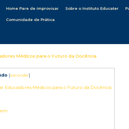
Home Pare de improvisar
Sobre o Instituto Educater
P
Comunidade de Prática
adores Médicos para o Futuro da Docência
údo
[
esconder
]
r Educadores Médicos para o Futuro da Docência
agem