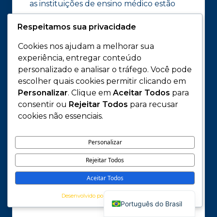
as instituições de ensino médico estão
não apenas melhorando o processo de
Respeitamos sua privacidade
aprendizagem, mas também estão
formando profissionais mais preparados,
Cookies nos ajudam a melhorar sua
experiência, entregar conteúdo
proativos e adaptáveis às necessidades
personalizado e analisar o tráfego. Você pode
de um cenário de saúde em constante
escolher quais cookies permitir clicando em
evolução.
Personalizar
. Clique em
Aceitar Todos
para
consentir ou
Rejeitar Todos
para recusar
A transição para essas metodologias
cookies não essenciais.
ativas requer uma mudança cultural
substancial tanto por parte dos
Personalizar
educadores quanto dos estudantes,
Rejeitar Todos
necessitando de investimento em
Aceitar Todos
capacitação e infraestrutura adequada
English
para garantir sua eficácia.
Desenvolvido por
Português do Brasil