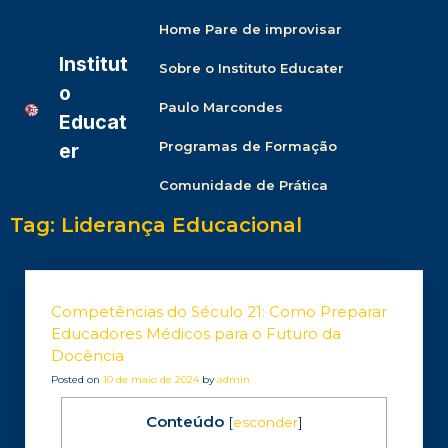
Home Pare de improvisar
Institut
Sobre o Instituto Educater
o
Paulo Marcondes
Educat
Programas de Formação
er
Comunidade de Prática
Tag:
Liderança Educacional
Competências do Século 21: Como Preparar
Educadores Médicos para o Futuro da
Docência
Posted on
10 de maio de 2024
by
admin
Conteúdo
[
esconder
]