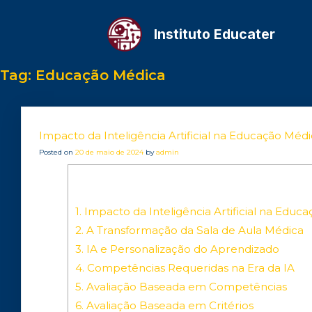
Instituto Educater
Tag:
Educação Médica
Impacto da Inteligência Artificial na Educação Mé
Posted on
20 de maio de 2024
by
admin
1.
Impacto da Inteligência Artificial na Edu
2.
A Transformação da Sala de Aula Médica
3.
IA e Personalização do Aprendizado
4.
Competências Requeridas na Era da IA
5.
Avaliação Baseada em Competências
6.
Avaliação Baseada em Critérios