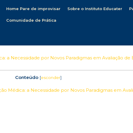
Home Pare de improvisar
Sobre o Instituto Educater
P
Comunidade de Prática
dica: a Necessidade por Novos Paradigmas em Avaliação de
Conteúdo
[
esconder
]
cação Médica: a Necessidade por Novos Paradigmas em Aval