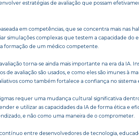
envolver estratégias de avaliação que possam efetivame
aseada em competências, que se concentra mais nas hab
 criar simulações complexas que testem a capacidade do
l na formação de um médico competente.
valiação torna-se ainda mais importante na era da IA. In
 de avaliação são usados, e como eles são imunes à man
aliativos como também fortalece a confiança no sistema 
gmas requer uma mudança cultural significativa dentro d
nder e utilizar as capacidades da IA de forma ética e ef
endizado, e não como uma maneira de o comprometer.
o contínuo entre desenvolvedores de tecnologia, educad